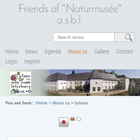
Friends of "Naturmusée"
a.s.b.l.
Home
News
Agenda
About us
Gallery
Contact
Login
Imprint
You are here:
Home
>
About us
>
bylaws