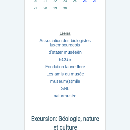
20
21
22
23
24
25
26
27
28
29
30
Liens
Association des biologistes
luxembourgeois
d'stater muséeën
ECGS
Fondation faune-flore
Les amis du musée
museum(s)mile
SNL
naturmusée
Excursion: Géologie, nature
et culture