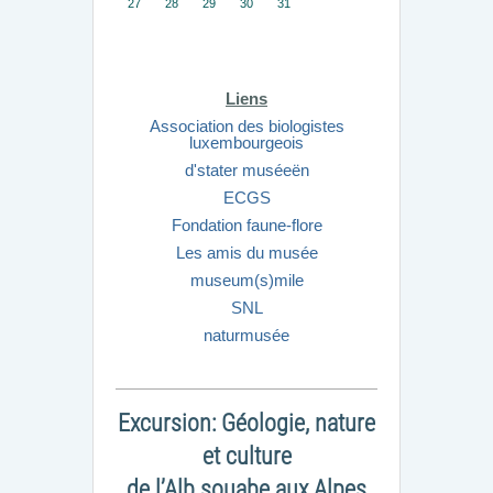
27
28
29
30
31
Liens
Association des biologistes
luxembourgeois
d'stater muséeën
ECGS
Fondation faune-flore
Les amis du musée
museum(s)mile
SNL
naturmusée
Excursion: Géologie, nature
et culture
de l’Alb souabe aux Alpes