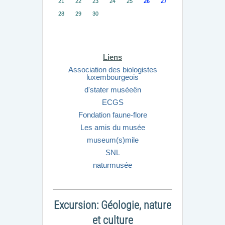
21
22
23
24
25
26
27
28
29
30
Liens
Association des biologistes
luxembourgeois
d'stater muséeën
ECGS
Fondation faune-flore
Les amis du musée
museum(s)mile
SNL
naturmusée
Excursion: Géologie, nature
et culture