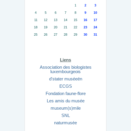
1
2
3
4
5
6
7
8
9
10
11
12
13
14
15
16
17
18
19
20
21
22
23
24
25
26
27
28
29
30
31
Liens
Association des biologistes
luxembourgeois
d'stater muséeën
ECGS
Fondation faune-flore
Les amis du musée
museum(s)mile
SNL
naturmusée