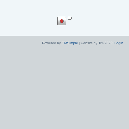
Powered by
CMSimple
| website by Jim 2023|
Login