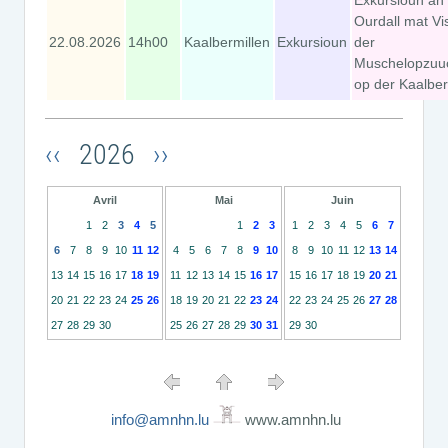
Ourdall mat Vi
22.08.2026
14h00
Kaalbermillen
Exkursioun
der
Muschelopzuuc
op der Kaalber
‹‹
2026
››
Avril
Mai
Juin
1
2
3
4
5
1
2
3
1
2
3
4
5
6
7
6
7
8
9
10
11
12
4
5
6
7
8
9
10
8
9
10
11
12
13
14
13
14
15
16
17
18
19
11
12
13
14
15
16
17
15
16
17
18
19
20
21
20
21
22
23
24
25
26
18
19
20
21
22
23
24
22
23
24
25
26
27
28
27
28
29
30
25
26
27
28
29
30
31
29
30
info@amnhn.lu
www.amnhn.lu