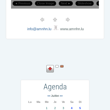
info@amnhn.lu
www.amnhn.lu
Agenda
<<
Juillet
>>
Lu
Ma
Me
Je
Ve
Sa
Di
1
2
3
4
5