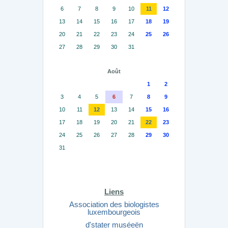
6
7
8
9
10
11
12
13
14
15
16
17
18
19
20
21
22
23
24
25
26
27
28
29
30
31
Août
1
2
3
4
5
6
7
8
9
10
11
12
13
14
15
16
17
18
19
20
21
22
23
24
25
26
27
28
29
30
31
Liens
Association des biologistes
luxembourgeois
d'stater muséeën