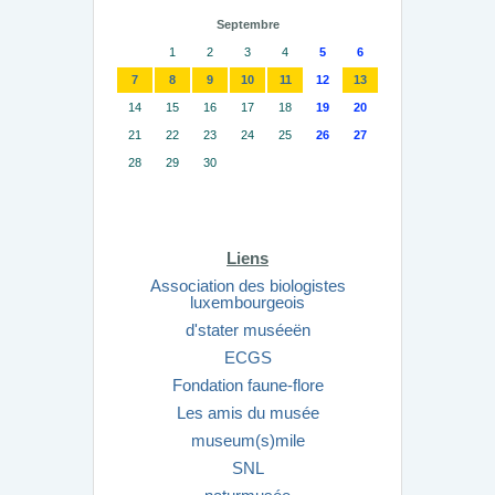
Septembre
1
2
3
4
5
6
7
8
9
10
11
12
13
14
15
16
17
18
19
20
21
22
23
24
25
26
27
28
29
30
Liens
Association des biologistes
luxembourgeois
d'stater muséeën
ECGS
Fondation faune-flore
Les amis du musée
museum(s)mile
SNL