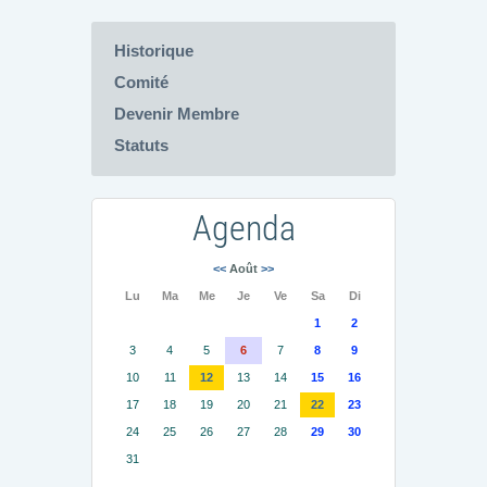
Historique
Comité
Devenir Membre
Statuts
Agenda
<<
Août
>>
Lu
Ma
Me
Je
Ve
Sa
Di
1
2
3
4
5
6
7
8
9
10
11
12
13
14
15
16
17
18
19
20
21
22
23
24
25
26
27
28
29
30
31