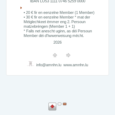
IBAN LU53 1111 0746 5259 0000
Exkursioun an den
Ourdall mat Visite vun der
• 20 € fir en eenzelne Member (1 Member)
Muschelopzuuchtstatioun
• 30 € fir en eenzelne Member * mat der
op der Kaalbermillen
Méiglechkeet ëmmer eng 2. Persoun
Kaalbermillen
matzebréngen (Member 1 + 1)
* Falls net anescht uginn, as déi Persoun
Member déi d’Iwwerweisung mëcht.
2026
info@amnhn.lu www.amnhn.lu