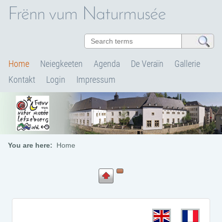
Frënn vum Naturmusée
Home
Neiegkeeten
Agenda
De Veraïn
Gallerie
Kontakt
Login
Impressum
You are here:
Home