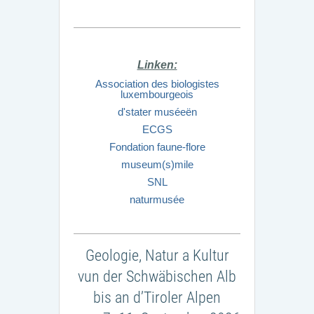
Linken:
Association des biologistes
luxembourgeois
d'stater muséeën
ECGS
Fondation faune-flore
museum(s)mile
SNL
naturmusée
Geologie, Natur a Kultur
vun der Schwäbischen Alb
bis an d’Tiroler Alpen