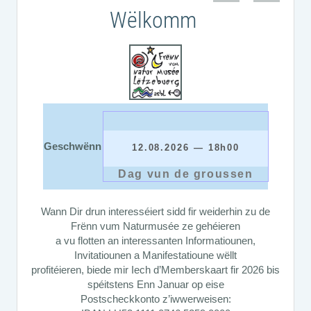
Wëlkomm
12.08.2026 — 18h00
Geschwënn
Dag vun de groussen
Himmelspektaklen
Berdorf
Wann Dir drun interesséiert sidd fir weiderhin zu de
Frënn vum Naturmusée ze gehéieren
a vu flotten an interessanten Informatiounen,
Invitatiounen a Manifestatioune wëllt
profitéieren, biede mir Iech d’Memberskaart fir 2026 bis
spéitstens Enn Januar op eise
22.08.2026 — 14h00
Postscheckkonto z’iwwerweisen: