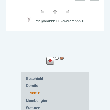
info@amnhn.lu www.amnhn.lu
Geschicht
Comité
Admin
Member ginn
Statuten