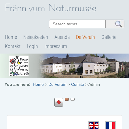
Frënn vum Naturmusée
Home
Neiegkeeten
Agenda
De Veraïn
Gallerie
Kontakt
Login
Impressum
You are here:
Home
>
De Veraïn
>
Comité
>
Admin