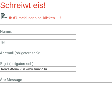
Schreiwt eis!
📝
fir d'Umeldungen hei klicken ... !
Numm:
Tel.:
Är email (obligatoresch):
Sujet (obligatoresch):
Äre Message