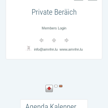
Private Beräich
Members Login
info@amnhn.lu www.amnhn.lu
Agenda Kalenner