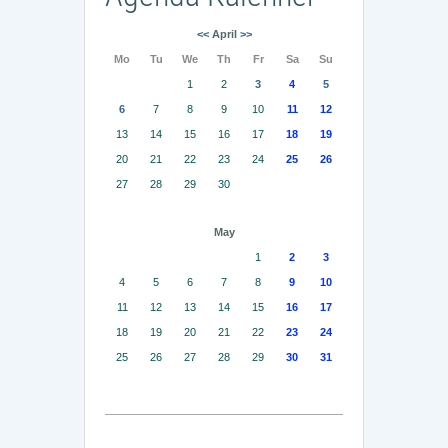
<<
April
>>
Mo
Tu
We
Th
Fr
Sa
Su
1
2
3
4
5
6
7
8
9
10
11
12
13
14
15
16
17
18
19
20
21
22
23
24
25
26
27
28
29
30
May
1
2
3
4
5
6
7
8
9
10
11
12
13
14
15
16
17
18
19
20
21
22
23
24
25
26
27
28
29
30
31